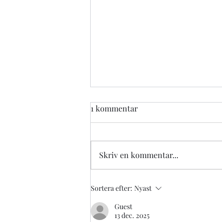
1 kommentar
Skriv en kommentar...
SKF Kristinedal Padelhall
Sortera efter:
Nyast
2022
Guest
13 dec. 2025