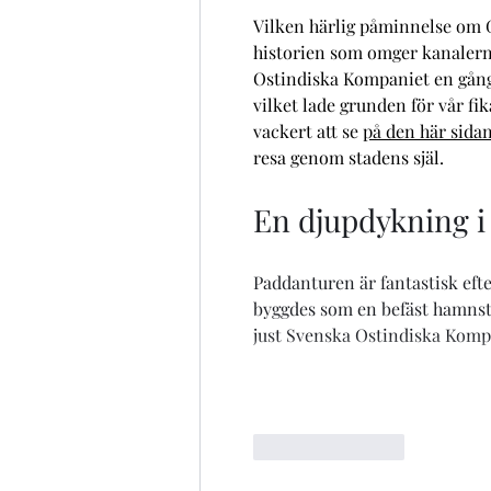
Vilken härlig påminnelse om G
historien som omger kanalerna
Ostindiska Kompaniet en gång
vilket lade grunden för vår fi
vackert att se 
på den här sida
resa genom stadens själ.
En djupdykning i
Paddanturen är fantastisk efte
byggdes som en befäst hamnstad
just Svenska Ostindiska Komp
Gilla
Svara