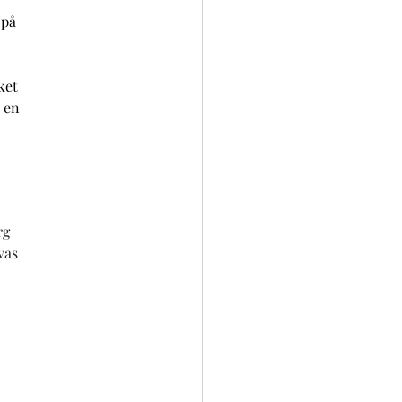
på 
 
ket 
 en 
rg 
vas 