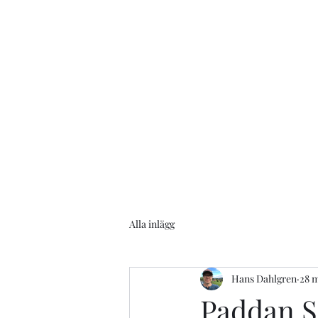
info@protechwest.se
+46707957258
Alla inlägg
Hans Dahlgren
28 m
Paddan S