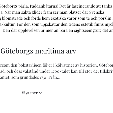
öteborgs pärla, Paddanbåtarna! Det är fascinerande att tänka 
. När man sakta glider fram ser man platser där Svenska 
 blomstrade och förde hem exotiska varor som te och porslin,
ka-kultur. För den som uppskattar den tidens estetik finns myc
n
. Den där upplevelsen är mer än bara en sightseeingtur; det är
 Göteborgs maritima arv
rsom den bokstavligen följer i kölvattnet av historien. Götebo
, och dess välstånd under 1700-talet kan till stor del tillskri
aniet, som grundades 1731. Från…
Visa mer