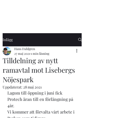
Inlägg
Hans Dahlgren
27 maj 2021
1 min läsning
Tilldelning av nytt
ramavtal mot Lisebergs
Nöjespark
Uppdaterat:
28 maj 2021
Lagom till öppning i juni fick 
Protech äran till en förlängning på 
4år.
Vi kommer att förvalta vårt arbete i 