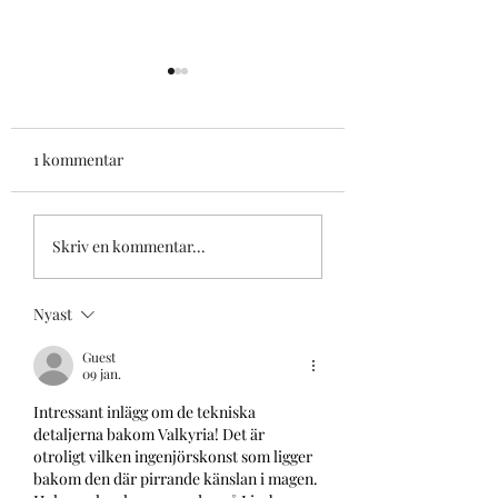
1 kommentar
Liseberg Tomteland
Liseberg Hallowe
Skriv en kommentar...
2021
2021
Nyast
Guest
09 jan.
Intressant inlägg om de tekniska 
detaljerna bakom Valkyria! Det är 
otroligt vilken ingenjörskonst som ligger 
bakom den där pirrande känslan i magen. 