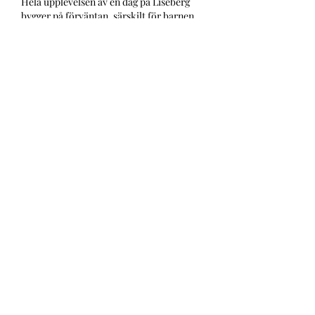
Hela upplevelsen av en dag på Liseberg 
bygger på förväntan, särskilt för barnen. 
Att få en bra start på morgonen är 
avgörande för resten av dagen, och för 
den som vill göra väckningen till en 
roligare del av äventyret finns det hjälp 
att få på 
denna sida
.
Att maximera familjens 
nöjesparksdag
En heldag på en nöjespark är en…
Visa mer
Gilla
Svara